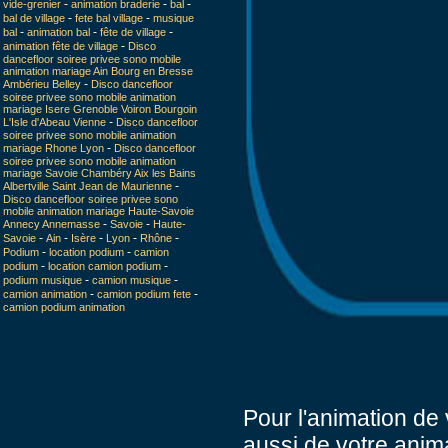
-
-
-
vide-grenier
animation braderie
bal
-
-
bal de village
fete bal village
musique
-
-
-
bal
animation bal
fête de village
-
animation fête de village
Disco
dancefloor soiree privee sono mobile
animation mariage Ain Bourg en Bresse
-
Ambérieu Belley
Disco dancefloor
soiree privee sono mobile animation
mariage Isere Grenoble Voiron Bourgoin
-
L'Isle d'Abeau Vienne
Disco dancefloor
soiree privee sono mobile animation
-
mariage Rhone Lyon
Disco dancefloor
soiree privee sono mobile animation
mariage Savoie Chambéry Aix les Bains
-
Albertville Saint Jean de Maurienne
Disco dancefloor soiree privee sono
mobile animation mariage Haute-Savoie
-
-
Annecy Annemasse
Savoie
Haute-
-
-
-
-
-
Savoie
Ain
Isère
Lyon
Rhône
-
-
Podium
location podium
camion
-
-
podium
location camion podium
-
-
podium musique
camion musique
-
-
camion animation
camion podium fete
camion podium animation
Pour l'animation de 
aussi de votre anima