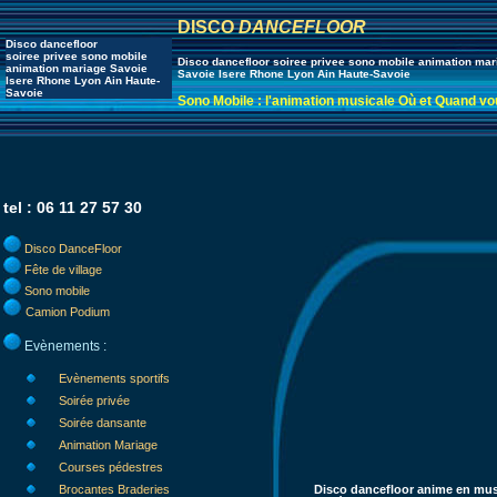
DISCO
DANCEFLOOR
Disco dancefloor
soiree privee sono mobile
Disco dancefloor soiree privee sono mobile animation mar
animation mariage Savoie
Savoie Isere Rhone Lyon Ain Haute-Savoie
Isere Rhone Lyon Ain Haute-
Savoie
Sono Mobile : l'animation musicale Où et Quand vo
tel : 06 11 27 57 30
Disco DanceFloor
Fête de village
Sono mobile
Camion Podium
Evènements :
Evènements sportifs
Soirée privée
Soirée dansante
Animation Mariage
Courses pédestres
Brocantes Braderies
Disco dancefloor anime en mus