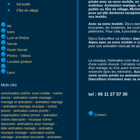
privée avec sa sono mobile, en 
bal public
extérieur. Animation mariage, s
public ou fête de village, Michel
Fête de village
pour qu'elle devienne exceptio
vos invités.
Avec sa sono mobile
, Disco dan
Ain
brocantes, les braderies, les cour
pédestres. Pour cela, il possède 
Isère
Lyon et Rhône
Disco Dancefloor se déplace
dan
Alpes avec sa sono mobile
et 
Savoie
pour une animation misicale de plu
Haute-Savoie
Photos - Videos
La musique, l'animation sont deux
Location podium
d’une soirée réussie. Certaines s
d'un mariage ou d'un autre évène
resteront dans les mémoires.
Auc
Liens
votre soirée privée ou animati
Dancefloor intervient avec sa 
Mots clés
-
-
sonorisation soirée
sono mobile
soiree
tel : 06 11 27 57 30
-
-
privee
animation soirée mariage
-
mariage et animation
animation mariage
-
-
animation mariage musique
soiree
-
-
privee
animation soiree privée
-
Contact
organisation soiree privee
animation
-
soiree dansante
musique soiree
-
-
dansante
animations pour mariage
-
idée animation mariage
animation
-
musique mariage
animation soirée
-
-
mariage
animation brocante
animation